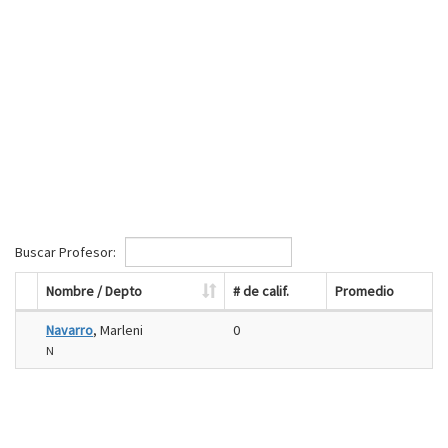
Buscar Profesor:
Nombre / Depto
# de calif.
Promedio
Navarro
, Marleni
0
N