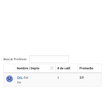
Buscar Profesor:
Nombre / Depto
# de calif.
Promedio
Zxz
, Zxz
1
2.0
Zxz