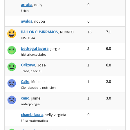
arratia
, nelly
0
fisica
avalos
, novoa
0
BALLON CUSIRRAMOS
, RENATO
16
7.1
HISTORIA
bedregal lavera
, jorge
5
6.0
historico sociales
Calizaya
, Jose
1
6.0
Trabajo social
Calle
, Melanie
1
2.0
Ciencias de la nutrición
cano
, jaime
1
3.0
antropologia
chambi laura
, nelly virginia
0
fifica matematica