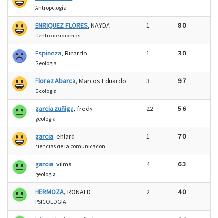
Antropología
ENRIQUEZ FLORES
, NAYDA
1
8.0
Centro de idiomas
Espinoza
, Ricardo
1
3.0
Geologia
Florez Abarca
, Marcos Eduardo
3
9.7
Geologia
garcia zuñiga
, fredy
22
5.6
geologia
garcia
, ehlard
1
7.0
ciencias de la comunicacon
garcia
, vilma
4
6.3
geologia
HERMOZA
, RONALD
2
4.0
PSICOLOGIA