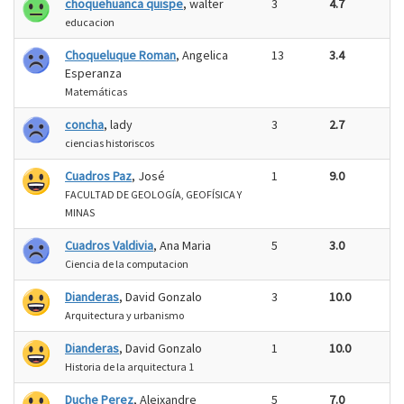
choquehuanca quispe
, walter
3
4.7
educacion
Choqueluque Roman
, Angelica
13
3.4
Esperanza
Matemáticas
concha
, lady
3
2.7
ciencias historiscos
Cuadros Paz
, José
1
9.0
FACULTAD DE GEOLOGÍA, GEOFÍSICA Y
MINAS
Cuadros Valdivia
, Ana Maria
5
3.0
Ciencia de la computacion
Dianderas
, David Gonzalo
3
10.0
Arquitectura y urbanismo
Dianderas
, David Gonzalo
1
10.0
Historia de la arquitectura 1
Duche Perez
, Aleixandre
5
7.0