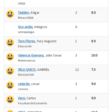
UNSA
Taddey
, Edgar
2
8.0
Minas UNSA
tico andia
, milagros
0
antropologia
Toro Flores
, Yury Augusto
1
8.0
Educación
Valencia Guevara
, Julio Cesar
3
10.0
Matematicas
VELA QUICO
, GABRIEL
12
7.3
EDUCACION
velarde
, cesar
3
9.0
canaza
Vera
, Carlos
1
9.0
Facultad de Economía