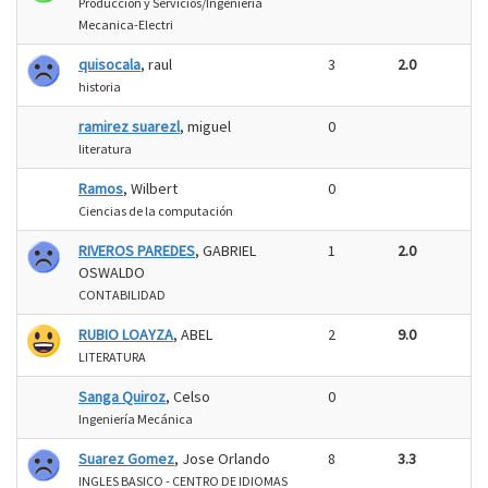
Produccion y Servicios/Ingenieria
Mecanica-Electri
quisocala
, raul
3
2.0
historia
ramirez suarezl
, miguel
0
literatura
Ramos
, Wilbert
0
Ciencias de la computación
RIVEROS PAREDES
, GABRIEL
1
2.0
OSWALDO
CONTABILIDAD
RUBIO LOAYZA
, ABEL
2
9.0
LITERATURA
Sanga Quiroz
, Celso
0
Ingeniería Mecánica
Suarez Gomez
, Jose Orlando
8
3.3
INGLES BASICO - CENTRO DE IDIOMAS