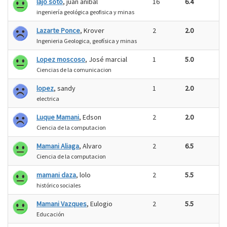
lajo soto
, juan anibal
16
6.4
ingeniería geológica geofisica y minas
Lazarte Ponce
, Krover
2
2.0
Ingenieria Geologica, geofísica y minas
Lopez moscoso
, José marcial
1
5.0
Ciencias de la comunicacion
lopez
, sandy
1
2.0
electrica
Luque Mamani
, Edson
2
2.0
Ciencia de la computacion
Mamani Aliaga
, Alvaro
2
6.5
Ciencia de la computacion
mamani daza
, lolo
2
5.5
histórico sociales
Mamani Vazques
, Eulogio
2
5.5
Educación