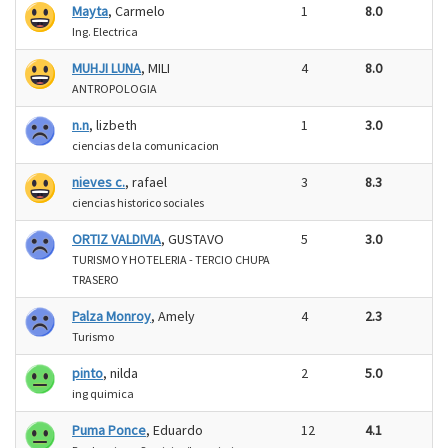
Mayta
, Carmelo
1
8.0
Ing. Electrica
MUHJI LUNA
, MILI
4
8.0
ANTROPOLOGIA
n.n
, lizbeth
1
3.0
ciencias de la comunicacion
nieves c.
, rafael
3
8.3
ciencias historico sociales
ORTIZ VALDIVIA
, GUSTAVO
5
3.0
TURISMO Y HOTELERIA - TERCIO CHUPA
TRASERO
Palza Monroy
, Amely
4
2.3
Turismo
pinto
, nilda
2
5.0
ing quimica
Puma Ponce
, Eduardo
12
4.1