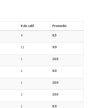
# de calif.
Promedio
4
8.5
12
9.9
1
10.0
2
6.0
1
10.0
2
10.0
1
8.0