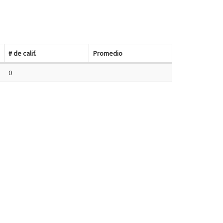
# de calif.
Promedio
0