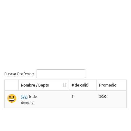
Buscar Profesor:
Nombre / Depto
# de calif.
Promedio
tyy
, fede
1
10.0
derecho